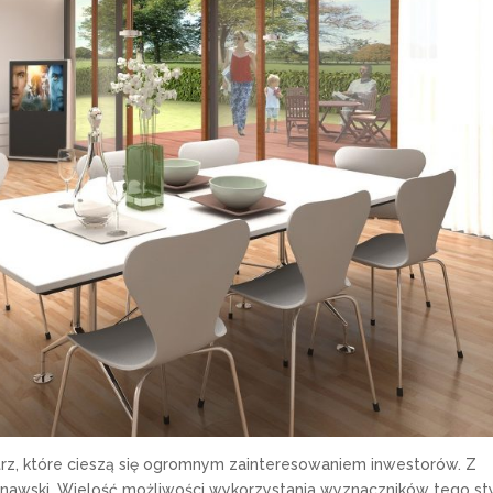
nętrz, które cieszą się ogromnym zainteresowaniem inwestorów. Z
ynawski. Wielość możliwości wykorzystania wyznaczników tego st