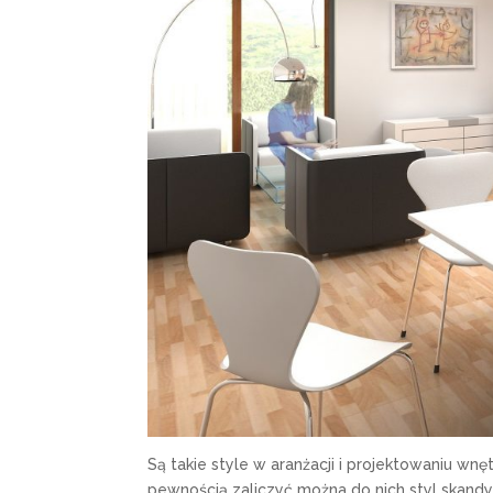
Są takie style w aranżacji i projektowaniu w
pewnością zaliczyć można do nich styl skand