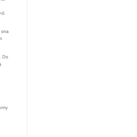
yśl
 ona
ym
. Do
ą
e
awmy