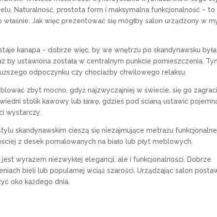
ielu. Naturalność, prostota form i maksymalna funkcjonalność – to
 właśnie. Jak więc prezentować się mógłby salon urządzony w m
aje kanapa – dobrze więc, by we wnętrzu po skandynawsku była
z by ustawiona została w centralnym punkcie pomieszczenia. T
łuższego odpoczynku czy chociażby chwilowego relaksu.
lować zbyt mocno, gdyż najzwyczajniej w świecie, się go zagraci
iedni stolik kawowy lub ławę, gdzieś pod ścianą ustawić pojemn
ci wystarczy.
ylu skandynawskim cieszą się niezajmujące metrażu funkcjonaln
ciej z desek pomalowanych na biało lub płyt meblowych.
est wyrazem niezwykłej elegancji, ale i funkcjonalności. Dobrze
iach bieli lub popularnej wciąż szarości. Urządzając salon post
zyć oko każdego dnia.