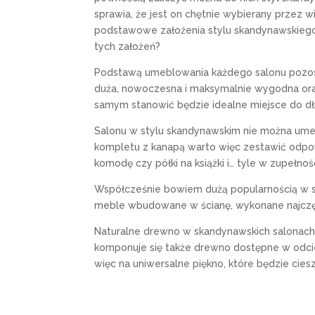
sprawia, że jest on chętnie wybierany przez w
podstawowe założenia stylu skandynawskiego
tych założeń?
Podstawą umeblowania każdego salonu pozost
duża, nowoczesna i maksymalnie wygodna ora
samym stanowić będzie idealne miejsce do d
Salonu w stylu skandynawskim nie można umeb
kompletu z kanapą warto więc zestawić odpow
komodę czy półki na książki i… tyle w zupełnoś
Współcześnie bowiem dużą popularnością w st
meble wbudowane w ścianę, wykonane najczęś
Naturalne drewno w skandynawskich salonach j
komponuje się także drewno dostępne w odcien
więc na uniwersalne piękno, które będzie cies